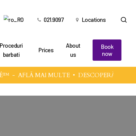
sea
021.9097
Locations
Proceduri
About
Book
Prices
now
barbati
us
É™
-
AFLĂ MAI MULTE
• DESCOPERĂ TEHNIC