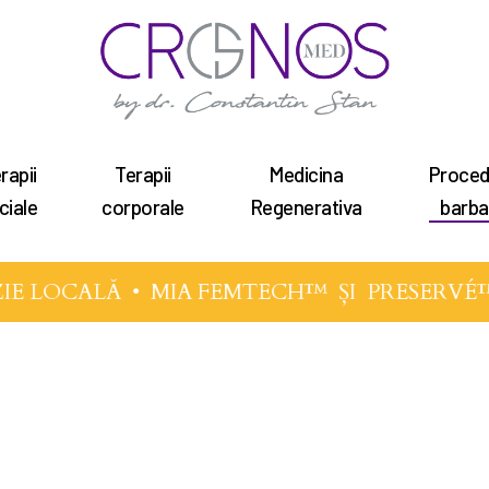
rapii
Terapii
Medicina
Proced
tru a închide
ciale
corporale
Regenerativa
barba
 LOCALĂ •
MIA FEMTECH™
ȘI
PRESERVÉ™
tru corectia