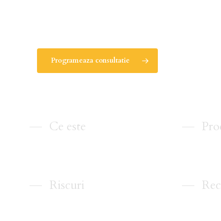
**Oferta este supusă unor termene și condiții
***Oferta nu se cumulează cu alte oferte acti
Programeaza consultatie
Ce este
Pro
Riscuri
Rec