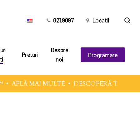
cău
021.9097
Locatii
uri
Despre
Preturi
Programare
ti
noi
•
AFLĂ MAI MULTE
• DESCOPERĂ TEHNICILE