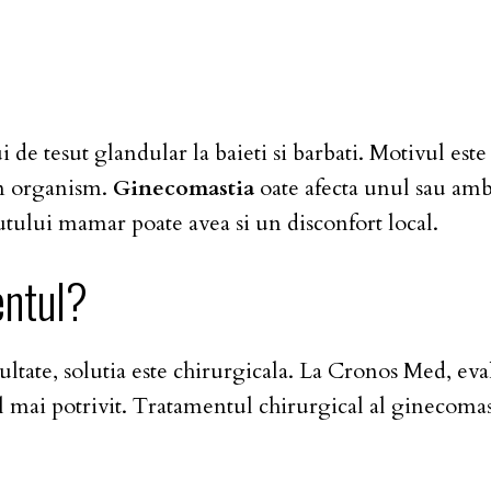
de tesut glandular la baieti si barbati. Motivul es
in organism.
Ginecomastia
oate afecta unul sau ambi
tului mamar poate avea si un disconfort local.
entul?
ate, solutia este chirurgicala. La Cronos Med, evalu
mai potrivit. Tratamentul chirurgical al ginecomasti