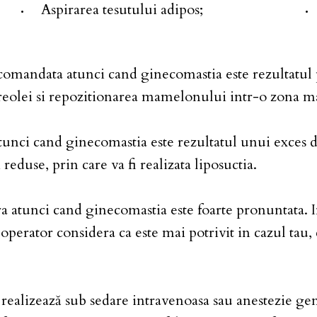
Aspirarea tesutului adipos;
comandata atunci cand ginecomastia este rezultatul p
areolei si repozitionarea mamelonului intr-o zona ma
tunci cand ginecomastia este rezultatul unui exces de
eduse, prin care va fi realizata liposuctia.
a atunci cand ginecomastia este foarte pronuntata. I
operator considera ca este mai potrivit in cazul tau, c
ealizează sub sedare intravenoasa sau anestezie gener