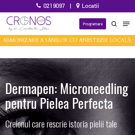
Treci
021 9097
|
Locatii
la
Meni
conținutul
Programare
căutare
principal
ARMONIZARE A SÂNILOR CU ANESTEZIE LOCALĂ •
Dermapen: Microneedling
pentru Pielea Perfecta
Creionul care rescrie istoria pielii tale