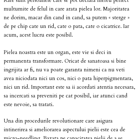
Rare sunt persoanele care se pot declara mereu perfect
multumite de felul in care arata pielea lor. Majoritatea
ne dorim, macar din cand in cand, sa putem « sterge »
de pe chip cate un rid, cate o pata, cate o cicatrice. Iar
acum, acest lucru este posibil.
Pielea noastra este un organ, este vie si deci in
permanenta transformare. Oricat de sanatoasa si bine
ingrijita ar fi, nu va poate garanta nimeni ca nu veti
avea niciodata nici un cos, nici o pata hiperpigmentara,
nici un rid. Important este sa ii acordati atentia necesara,
sa incercati sa preveniti pe cat posibil, iar atunci cand
este nevoie, sa tratati.
Una din procedurile revolutionare care asigura
intinerirea si ameliorarea aspectului pielii este cea de
micro-needling. Bazata pe capacitatea pielii de a se