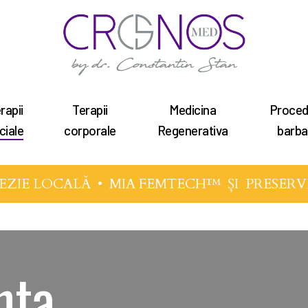
rapii
Terapii
Medicina
Proced
tru a închide
ciale
corporale
Regenerativa
barba
EZIE LOCALĂ •
MIA FEMTECH™
ȘI
PRESERV
nta