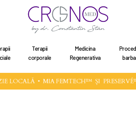
rapii
Terapii
Medicina
Proced
tru a închide
ciale
corporale
Regenerativa
barba
LOCALĂ •
MIA FEMTECH™
ȘI
PRESERVÉ™
•
A