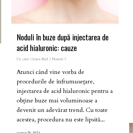
Noduli în buze după injectarea de
acid hialuronic: cauze
De către
Cronos Med
Noutati
Atunci când vine vorba de
procedurile de înfrumusețare,
injectarea de acid hialuronic pentru a
obține buze mai voluminoase a
devenit un adevărat trend. Cu toate
acestea, procedura nu este lipsită...
august 29, 2024