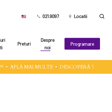
cău
021.9097
Locatii
uri
Despre
Preturi
Programare
ti
noi
FLĂ MAI MULTE
• DESCOPERĂ TEHNICILE M