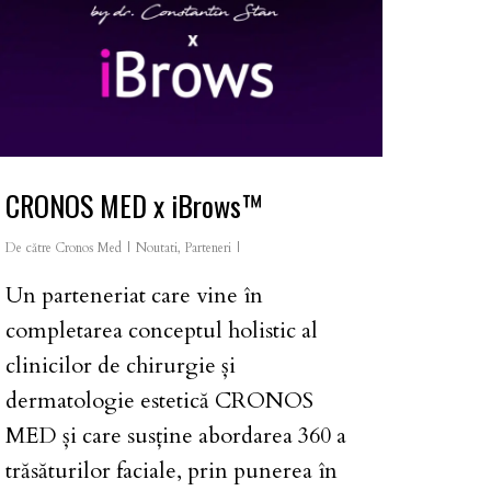
CRONOS MED x iBrows™
De către
Cronos Med
Noutati
,
Parteneri
Un parteneriat care vine în
completarea conceptul holistic al
clinicilor de chirurgie și
dermatologie estetică CRONOS
MED și care susține abordarea 360 a
trăsăturilor faciale, prin punerea în