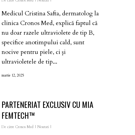
De către
Cronos Med
Noutati
Medicul Cristina Safta, dermatolog la
clinica Cronos Med, explică faptul că
nu doar razele ultraviolete de tip B,
specifice anotimpului cald, sunt
nocive pentru piele, ci şi
ultravioletele de tip...
martie 12, 2025
PARTENERIAT EXCLUSIV CU MIA
FEMTECH™️
De către
Cronos Med
Noutati