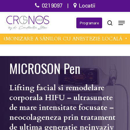
Treci
021 9097
|
Locatii
la
Meni
conținutul
Programare
căutare
principal
RMONIZARE A SÂNILOR CU ANESTEZIE LOCALĂ •
M
MICROSON Pen
Lifting facial si remodelare
corporala HIFU – ultrasunete
de mare intensitate focusate –
neocolageneza prin tratament
de ultima generatie neinvaziv