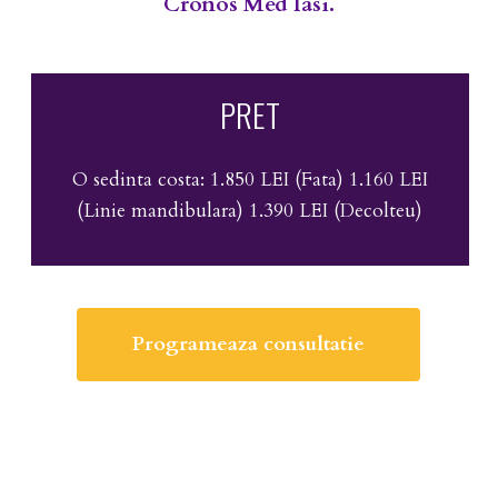
Cronos Med Iasi.
PRET
O
sedinta
costa: 1.850
LEI
(Fata) 1.160
LEI
(Linie
mandibulara) 1.390
LEI
(Decolteu)
Programeaza consultatie