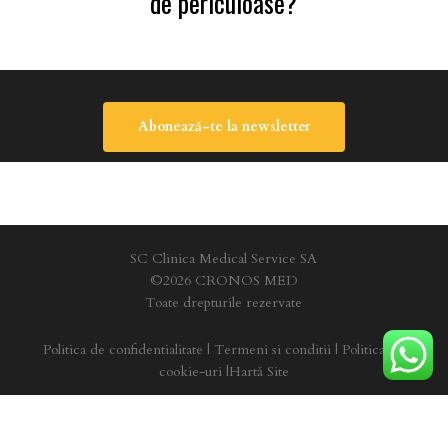
de periculoase?
Abonează-te la newsletter
SC Clinica Medical Service SA
©2026 CRONOS MED
Toate drepturile rezervate
Politica de confidentialitate
|
Termeni si conditii
|
Politica de
cookie-uri
|
Hartă Site
facebook
youtube
instagram
tiktok