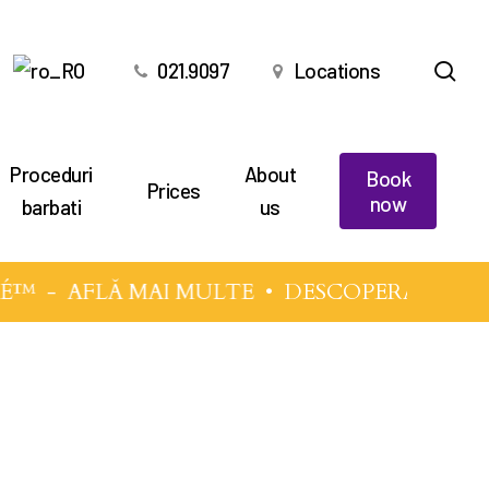
sea
021.9097
Locations
Proceduri
About
Book
Prices
now
barbati
us
É™
-
AFLĂ MAI MULTE
• DESCOPERĂ TEHNIC