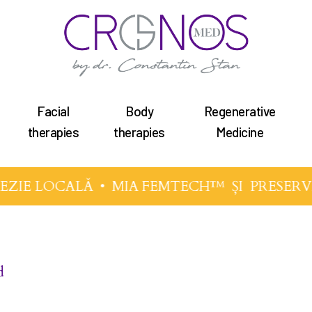
Facial
Body
Regenerative
therapies
therapies
Medicine
EZIE LOCALĂ •
MIA FEMTECH™
ȘI
PRESERV