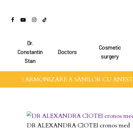
Skip
to
facebook
youtube
instagram
tiktok
main
content
Dr.
Cosmetic
Hit enter to search or ESC to close
Constantin
Doctors
surgery
Stan
IVE DE ARMONIZARE A SÂNILOR CU ANEST
DR ALEXANDRA CIOTEI cronos med