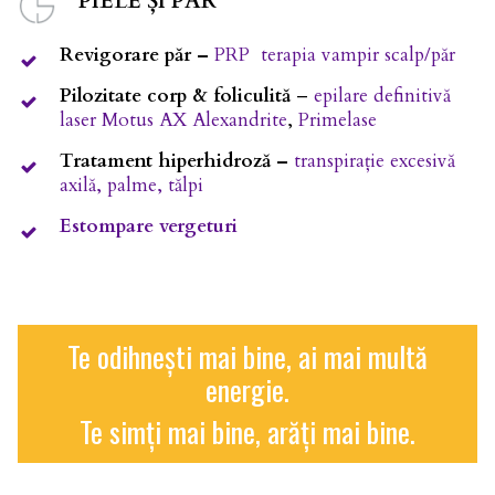
PIELE ȘI PĂR
Revigorare păr –
PRP terapia vampir scalp/păr
Pilozitate corp & foliculită
–
epilare definitivă
laser Motus AX Alexandrite
,
Primelase
Tratament hiperhidroză –
transpirație excesivă
axilă, palme, tălpi
Estompare vergeturi
Te odihnești mai bine, ai mai multă
energie.
Te simți mai bine, arăți mai bine.