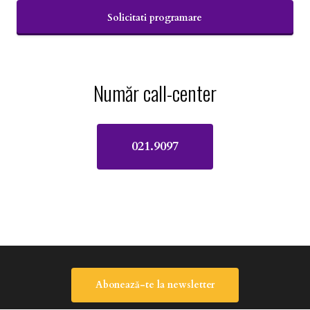
Solicitati programare
Acest
câmp
Număr call-center
trebuie
lăsat
gol
021.9097
Abonează-te la newsletter