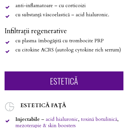
anti-inflamatoare – cu corticoizi
cu substanță vâscoelastică – acid hialuronic.
Infiltrații regenerative
cu plasma îmbogățită cu trombocite PRP
cu citokine ACRS (autolog cytokine rich serrum)
ESTETICĂ
ESTETICĂ FAȚĂ
Injectabile
–
acid hialuronic
,
toxină botulinică
,
mezoterapie & skin boosters