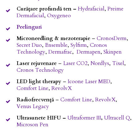
Curățare profundă ten –
Hydrafacial
,
Preime
Dermafacial
,
Oxygeneo
Peelinguri
Microneedling & mezoterapie
–
CronosDerm
,
Secret Duo
,
Ensemble
,
Sylfirm
,
Cronos
Technology
,
Dermafrac
,
Dermapen
,
Skinpen
Laser rejuvenare
–
Laser CO2
,
Nordlys
,
Tixel
,
Cronos Technology
LED light therapy
–
Icoone Laser MED
,
Comfort Line
,
RevolvX
Radiofrecvență
–
Comfort Line
,
RevolvX
,
Venus Legacy
Ultrasunete HIFU –
Ultraformer III
,
Ultracell Q
,
Microson Pen