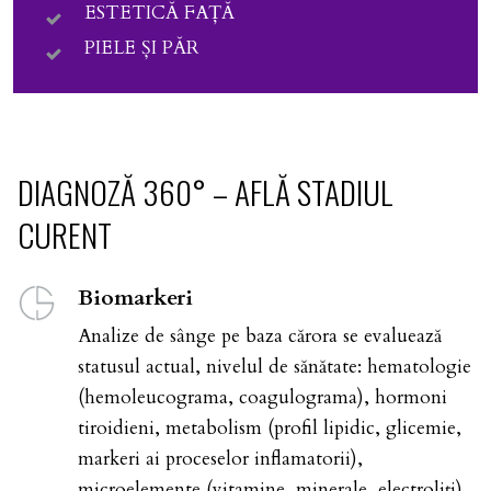
ESTETICĂ FAȚĂ
PIELE ȘI PĂR
DIAGNOZĂ 360° – AFLĂ STADIUL
CURENT
Biomarkeri
Analize de sânge pe baza cărora se evaluează
statusul actual, nivelul de sănătate: hematologie
(hemoleucograma, coagulograma), hormoni
tiroidieni, metabolism (profil lipidic, glicemie,
markeri ai proceselor inflamatorii),
microelemente (vitamine, minerale, electroliți),