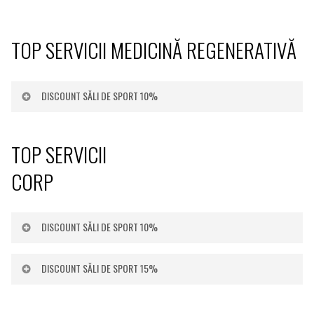
TOP SERVICII MEDICINĂ REGENERATIVĂ
DISCOUNT SĂLI DE SPORT 10%
Diagnoză
- Diagnoza profunda piele, analiza
TOP SERVICII
AI + Consultație medicală
CORP
Diagnoză
- Consultație medicală + Analize
medicale BIOMARKERI
DISCOUNT SĂLI DE SPORT 10%
Diagnoză
- Test genetic Trichotest scalp &
Terapii LASER
DISCOUNT SĂLI DE SPORT 15%
par + Consultatie medicala
Terapii RADIOFRECVENȚĂ
Terapii CRIOLIPOLIZĂ