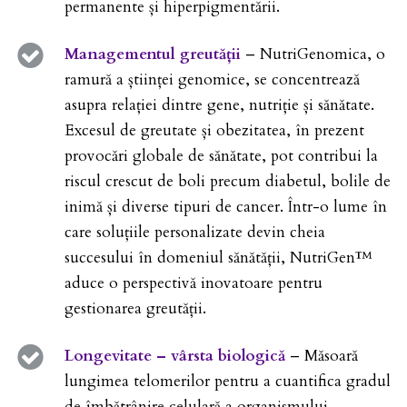
permanente și hiperpigmentării.
Managementul
greut
ății
– NutriGenomica, o
ramură a științei genomice, se concentrează
asupra relației dintre gene, nutriție și sănătate.
Excesul de greutate și obezitatea, în prezent
provocări globale de sănătate, pot contribui la
riscul crescut de boli precum diabetul, bolile de
inimă și diverse tipuri de cancer. Într-o lume în
care soluțiile personalizate devin cheia
succesului în domeniul sănătății, NutriGen™
aduce o perspectivă inovatoare pentru
gestionarea greutății.
Longevitate – vârsta biologică
– Măsoară
lungimea telomerilor pentru a cuantifica gradul
de îmbătrânire celulară a organismului.