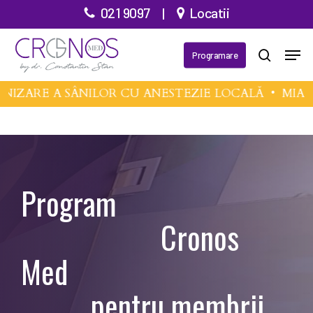
Treci
021 9097
|
Locatii
la
Meni
conținutul
Programare
căutare
principal
RE A SÂNILOR CU ANESTEZIE LOCALĂ •
MIA FEM
Program
Cronos
Med
pentru membrii