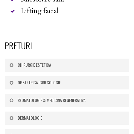
Lifting facial
PRETURI
CHIRURGIE ESTETICA
OBSTETRICA-GINECOLOGIE
Cauta:
REUMATOLOGIE & MEDICINA REGENERATIVA
Cauta:
Denumire
Pret
serviciu
DERMATOLOGIE
Cauta:
Denumire
Pret
Consultatie chirurgie
de la 300 LEI