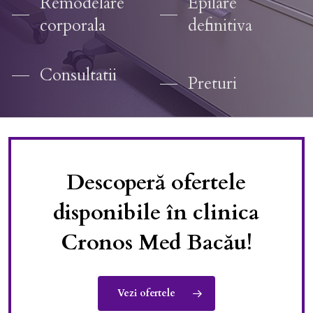
Remodelare
Epilare
corporala
definitiva
Consultatii
Preturi
Descoperă ofertele
disponibile în clinica
Cronos Med Bacău!
Vezi ofertele