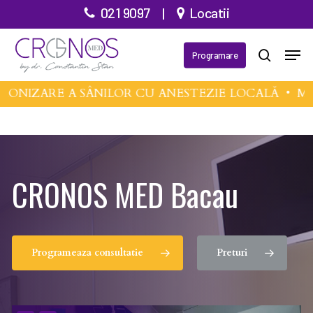
Treci
021 9097
|
Locatii
la
Meni
conținutul
Programare
căutare
principal
NIZARE A SÂNILOR CU ANESTEZIE LOCALĂ •
MIA
CRONOS MED
Bacau
Programeaza consultatie
Preturi