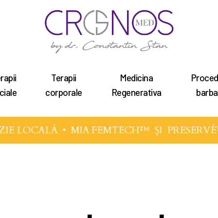
rapii
Terapii
Medicina
Proced
tru a închide
ciale
corporale
Regenerativa
barba
 LOCALĂ •
MIA FEMTECH™
ȘI
PRESERVÉ™