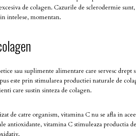
xcesiva de colagen. Cazurile de sclerodermie sunt, i
lin intelese, momentan.
colagen
tice sau suplimente alimentare care servesc drept su
s este prin stimularea productiei naturale de colage
enti care sustin sinteza de colagen.
at de catre organism, vitamina C nu se afla in aceeasi
sale antioxidante, vitamina C stimuleaza productia d
oxidativ.