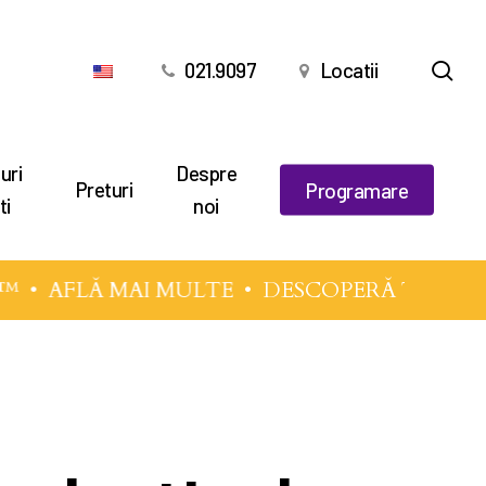
cău
021.9097
Locatii
uri
Despre
Preturi
Programare
ti
noi
•
AFLĂ MAI MULTE
• DESCOPERĂ TEHNICILE