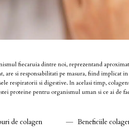
smul fiecaruia dintre noi, reprezentand aproximati
 are si responsabilitati pe masura, fiind implicat i
le respiratorii si digestive. In acelasi timp, colagenu
cestei proteine pentru organismul uman si ce ai de f
uri de colagen
Beneficiile colage