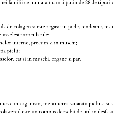
nei familii ce numara nu mai putin de 28 de tipuri d
la de colagen si este regasit in piele, tendoane, tesut
 inveleste articulatiile;
anelor interne, precum si in muschi;
ia pielii;
aselor, cat si in muschi, organe si par.
neste in organism, mentinerea sanatatii pielii si sust
colagenul este un compus deosebit de util in desfasu