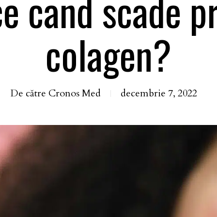
ce cand scade p
colagen?
De către
Cronos Med
decembrie 7, 2022