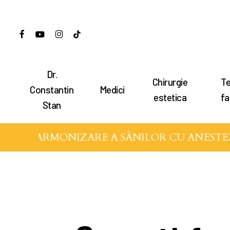
Treci
la
facebook
youtube
instagram
tiktok
conținutul
principal
Dr.
Chirurgie
Te
Apăsați enter pentru a căuta sau ESC pen
Constantin
Medici
estetica
fa
Stan
 DE ARMONIZARE A SÂNILOR CU ANESTEZIE