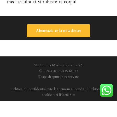
med-asculta-ti-si-iubeste-ti-corpul
Abonează-te la newsletter
SC Clinica Medical Service SA
©2026 CRONOS MED
Toate drepturile rezervate
Politica de confidentialitate
|
Termeni si conditii
|
Politica de
cookie-uri
|
Hartă Site
facebook
youtube
instagram
tiktok