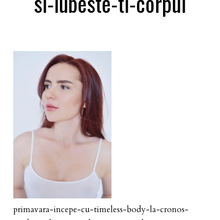
si-iubeste-ti-corpul
primavara-incepe-cu-timeless-body-la-cronos-