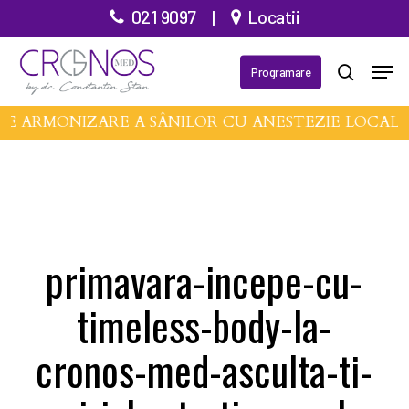
Treci
021 9097
|
Locatii
la
Meni
conținutul
Programare
căutare
principal
DE ARMONIZARE A SÂNILOR CU ANESTEZIE LOCAL
primavara-incepe-cu-
timeless-body-la-
cronos-med-asculta-ti-