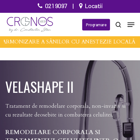
Treci
021 9097
|
Locatii
la
Meni
conținutul
Programare
căutare
principal
ARMONIZARE A SÂNILOR CU ANESTEZIE LOCALĂ •
VELASHAPE II
Tratament de remodelare corporala, non-invaziv si
cu rezultate deosebite in combaterea celulitei.
REMODELARE CORPORALA SI