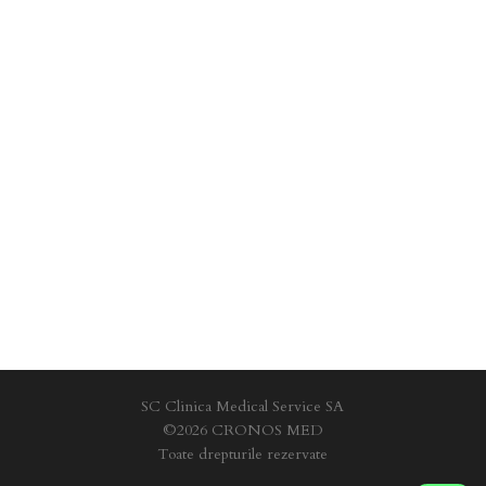
SC Clinica Medical Service SA
©2026 CRONOS MED
Toate drepturile rezervate