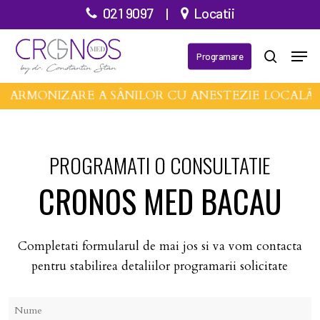
Treci
021 9097
|
Locatii
la
Închid
Meni
conținutul
Programare
căutare
meniu
principal
E ARMONIZARE A SÂNILOR CU ANESTEZIE LOCALĂ
PROGRAMATI O CONSULTATIE
CRONOS MED BACAU
Completati formularul de mai jos si va vom contacta
pentru stabilirea detaliilor programarii solicitate