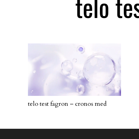
telo t
telo test fagron – cronos med