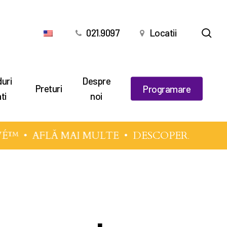
cău
021.9097
Locatii
uri
Despre
Preturi
Programare
ti
noi
VÉ™
•
AFLĂ MAI MULTE
• DESCOPERĂ TEHNIC