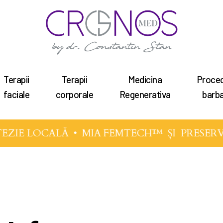
Terapii
Terapii
Medicina
Proced
tru a închide
faciale
corporale
Regenerativa
barba
EZIE LOCALĂ •
MIA FEMTECH™
ȘI
PRESER