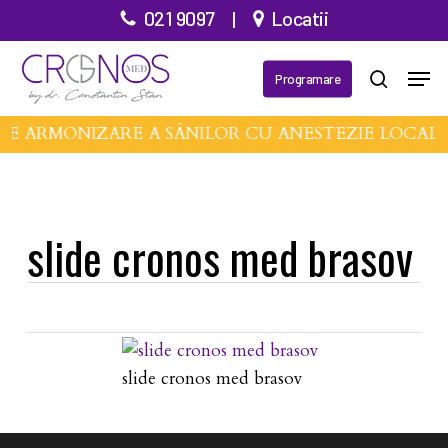
Treci
021 9097
|
Locatii
la
Meni
conținutul
Programare
căutare
principal
DE ARMONIZARE A SÂNILOR CU ANESTEZIE LOCAL
slide cronos med brasov
slide cronos med brasov