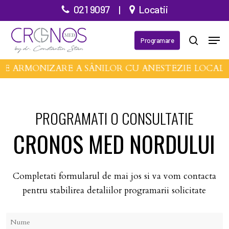
Treci
021 9097
|
Locatii
la
Închid
Meni
conținutul
Programare
căutare
meniu
principal
DE ARMONIZARE A SÂNILOR CU ANESTEZIE LOCAL
PROGRAMATI O CONSULTATIE
CRONOS MED NORDULUI
Completati formularul de mai jos si va vom contacta
pentru stabilirea detaliilor programarii solicitate