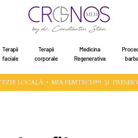
Terapii
Terapii
Medicina
Proced
tru a închide
faciale
corporale
Regenerativa
barba
EZIE LOCALĂ •
MIA FEMTECH™
ȘI
PRESER