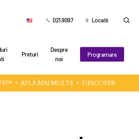
cău
021.9097
Locatii
uri
Despre
Preturi
Programare
ti
noi
VÉ™
•
AFLĂ MAI MULTE
• DESCOPERĂ TEHNIC