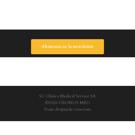
Abonează-te la newsletter
SC Clinica Medical Service SA
©2026 CRONOS MED
Toate drepturile rezervate
tica de confidentialitate
|
Termeni si conditii
|
Politica de cookie-uri
|
Hartă 