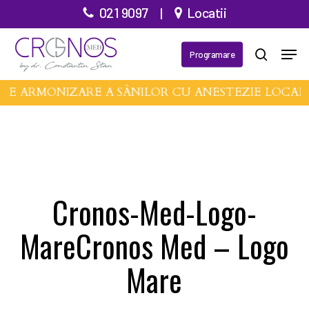
Treci
021 9097
|
Locatii
la
Meni
conținutul
Programare
căutare
principal
 DE ARMONIZARE A SÂNILOR CU ANESTEZIE LOCAL
Cronos-Med-Logo-
MareCronos Med – Logo
Mare