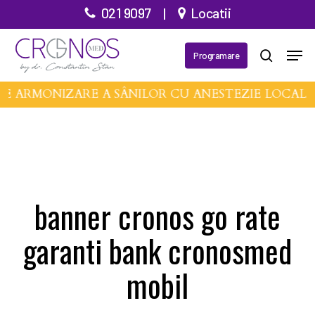
Treci
021 9097
|
Locatii
la
Meni
conținutul
Programare
căutare
principal
DE ARMONIZARE A SÂNILOR CU ANESTEZIE LOCAL
banner cronos go rate
garanti bank cronosmed
mobil