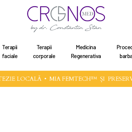
Terapii
Terapii
Medicina
Proced
tru a închide
faciale
corporale
Regenerativa
barba
EZIE LOCALĂ •
MIA FEMTECH™
ȘI
PRESER