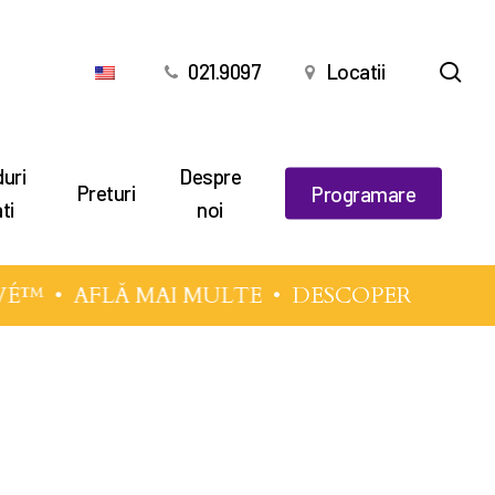
cău
021.9097
Locatii
uri
Despre
Preturi
Programare
ti
noi
VÉ™
•
AFLĂ MAI MULTE
• DESCOPERĂ TEHNI