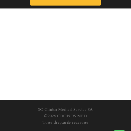
SC Clinica Medical Service SA
©2026 CRONOS MED
Toate drepturile rezervate