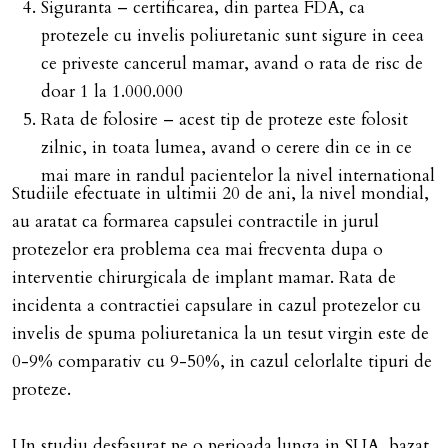
Siguranta – certificarea, din partea FDA, ca
protezele cu invelis poliuretanic sunt sigure in ceea
ce priveste cancerul mamar, avand o rata de risc de
doar 1 la 1.000.000
Rata de folosire – acest tip de proteze este folosit
zilnic, in toata lumea, avand o cerere din ce in ce
mai mare in randul pacientelor la nivel international
Studiile efectuate in ultimii 20 de ani, la nivel mondial,
au aratat ca formarea capsulei contractile in jurul
protezelor era problema cea mai frecventa dupa o
interventie chirurgicala de implant mamar. Rata de
incidenta a contractiei capsulare in cazul protezelor cu
invelis de spuma poliuretanica la un tesut virgin este de
0-9% comparativ cu 9-50%, in cazul celorlalte tipuri de
proteze.
Un studiu desfasurat pe o perioada lunga in SUA, bazat