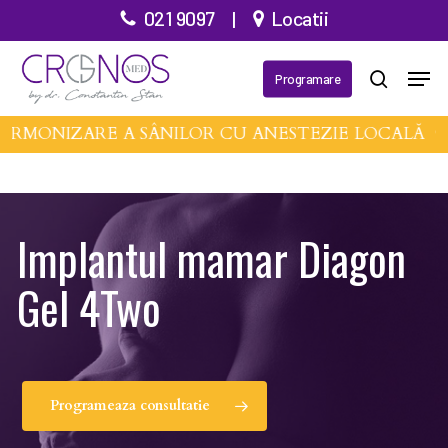
Treci
021 9097
|
Locatii
la
Închid
Meni
conținutul
Programare
căutare
meniu
principal
RMONIZARE A SÂNILOR CU ANESTEZIE LOCALĂ •
M
Implantul mamar Diagon
Gel 4Two
Programeaza consultatie