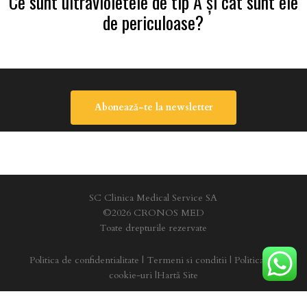
Ce sunt ultravioletele de tip A şi cât sunt ele
de periculoase?
Abonează-te la newsletter
SC Clinica Medical Service SA
©2026 CRONOS MED
Toate drepturile rezervate
Politica de confidentialitate
|
Termeni si conditii
|
Politica de
cookie-uri
|
Hartă Site